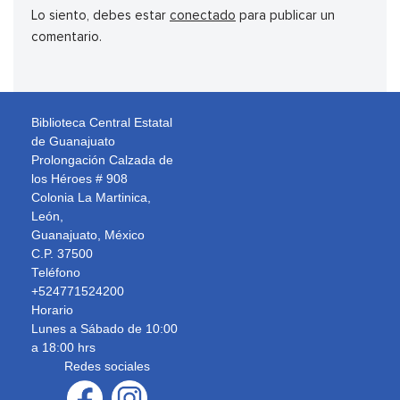
Lo siento, debes estar
conectado
para publicar un
comentario.
Biblioteca Central Estatal
de Guanajuato
Prolongación Calzada de
los Héroes # 908
Colonia La Martinica,
León,
Guanajuato, México
C.P. 37500
Teléfono
+524771524200
Horario
Lunes a Sábado de 10:00
a 18:00 hrs
Redes sociales