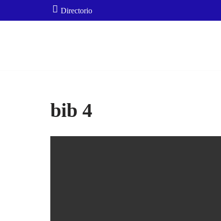
Directorio
Saltar
al
contenido
bib 4