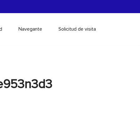
d
Navegante
Solicitud de visita
ge953n3d3