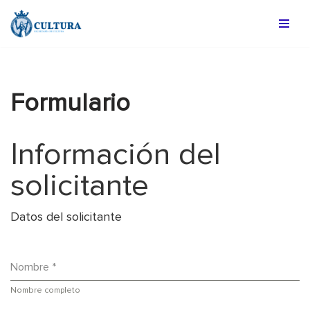
Saltar
al
contenido
Formulario
Información del
solicitante
Datos del solicitante
Nombre
*
Nombre completo