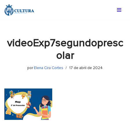
Saltar
al
contenido
videoExp7segundopresc
olar
por
Elena Cira Cortes
17 de abril de 2024