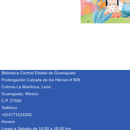
Biblioteca Central Estatal de Guanajuato
Prolongación Calzada de los Héroes # 908
Colonia La Martinica, León,
Guanajuato, México
C.P. 37500
Teléfono
+524771524200
Horario
Lunes a Sábado de 10:00 a 18:00 hrs